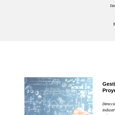
In
Gesti
Proy
Direcci
industri