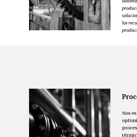
sosteni
produc
solucio
los rec
produc
Proc
Nos es
optimi
proces
térmic