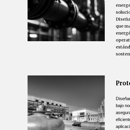
energe
soluci
Diseñ
que ma
energé
operat
estánd
sosten
Prot
Diseña
bajo no
asegur
eficien
aplicac