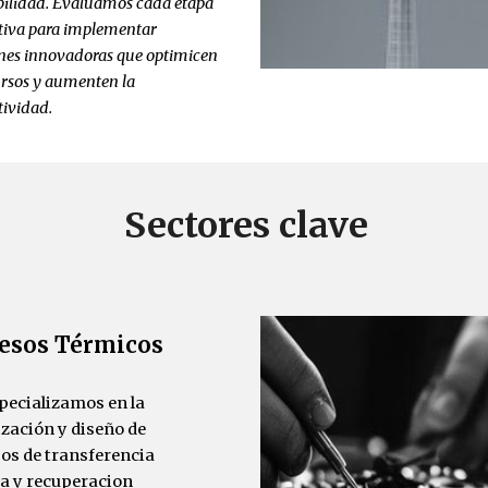
bilidad. Evaluamos cada etapa
tiva para implementar
nes innovadoras que optimicen
ursos y aumenten la
tividad.
Sectores clave
esos Térmicos
pecializamos en la
zación y diseño de
os de transferencia
a y recuperacion