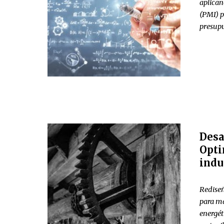
aplica
(
PMI
) 
presupu
Desa
Opti
indu
Rediseñ
para ma
energét